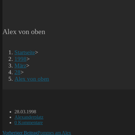
Alex von oben
Startseite
>
1998
>
März
>
28
>
Alex von oben
Beitrag
28.03.1998
veröffentlicht:
Beitrags-
Alexanderplatz
Kategorie:
Beitrags-
0 Kommentare
Kommentare:
Weitere
Vorheriger Beitrag
Pommes am Alex