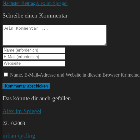
Nächster Beitrag
Alex im Spiegel
Artikel
ansehen
Schreibe einen Kommentar
Kommentieren
Gib
deinen
Gib
Namen
deine
Gib
oder
E-
deine
Benutzernamen
Mail-
Website-
Name, E-Mail-Adresse und Website in diesem Browser für meine
zum
Adresse
URL
Kommentieren
zum
ein
ein
Kommentieren
(optional)
ein
Das könnte dir auch gefallen
Alex im Spiegel
22.10.2003
urban cycling