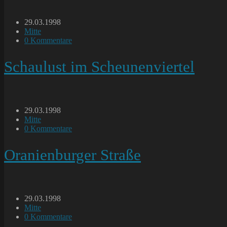
Beitrag
29.03.1998
veröffentlicht:
Beitrags-
Mitte
Kategorie:
Beitrags-
0 Kommentare
Kommentare:
Schaulust im Scheunenviertel
Beitrag
29.03.1998
veröffentlicht:
Beitrags-
Mitte
Kategorie:
Beitrags-
0 Kommentare
Kommentare:
Oranienburger Straße
Beitrag
29.03.1998
veröffentlicht:
Beitrags-
Mitte
Kategorie:
Beitrags-
0 Kommentare
Kommentare: