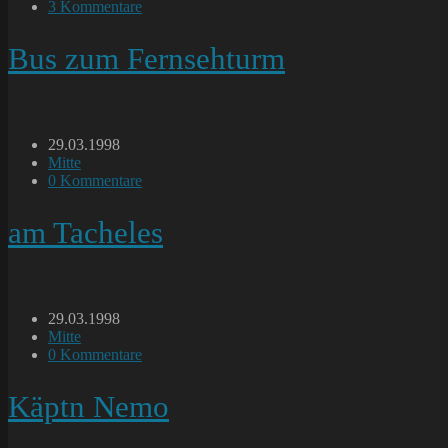
Kategorie:
Beitrags-
3 Kommentare
Kommentare:
Bus zum Fernsehturm
Beitrag
29.03.1998
veröffentlicht:
Beitrags-
Mitte
Kategorie:
Beitrags-
0 Kommentare
Kommentare:
am Tacheles
Beitrag
29.03.1998
veröffentlicht:
Beitrags-
Mitte
Kategorie:
Beitrags-
0 Kommentare
Kommentare:
Käptn Nemo