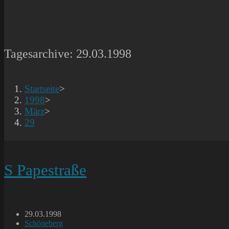
Tagesarchive: 29.03.1998
Startseite
>
1998
>
März
>
29
S Papestraße
Beitrag
29.03.1998
veröffentlicht:
Beitrags-
Schöneberg