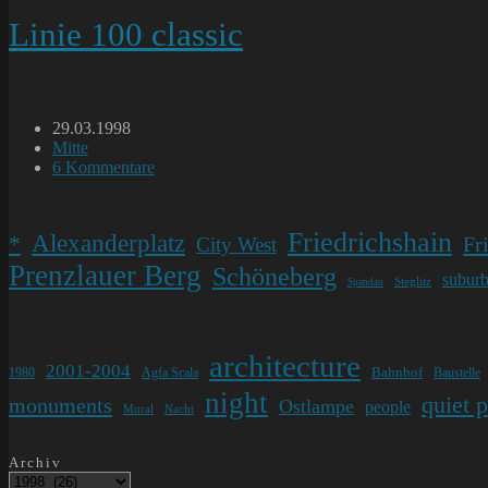
Linie 100 classic
Beitrag
29.03.1998
veröffentlicht:
Beitrags-
Mitte
Kategorie:
Beitrags-
6 Kommentare
Kommentare:
Friedrichshain
Alexanderplatz
*
Fr
City West
Prenzlauer Berg
Schöneberg
subur
Steglitz
Spandau
architecture
2001-2004
Bahnhof
1980
Agfa Scala
Baustelle
night
quiet 
monuments
Ostlampe
people
Mural
Nacht
Archiv