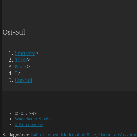
Ost-Stil
Startseite
>
1999
>
März
>
5
>
Ost-Stil
Beitrag
05.03.1999
veröffentlicht:
Beitrags-
Warschauer Straße
Kategorie:
Beitrags-
0 Kommentare
Kommentare:
Schlagwörter:
Bahn-Lampen
,
Modersohnbrücke
,
Ostkreuz-Wassertu