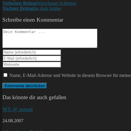
Weitere
Vorheriger Beitrag
Warschauer Schienen
Nächster Beitrag
the dark bridge
Artikel
ansehen
Schreibe einen Kommentar
Kommentieren
Gib
deinen
Gib
Namen
deine
Gib
oder
E-
deine
Benutzernamen
Mail-
Website-
Name, E-Mail-Adresse und Website in diesem Browser für meine
zum
Adresse
URL
Kommentieren
zum
ein
ein
Kommentieren
(optional)
ein
Das könnte dir auch gefallen
WS @ sunset
24.08.2007