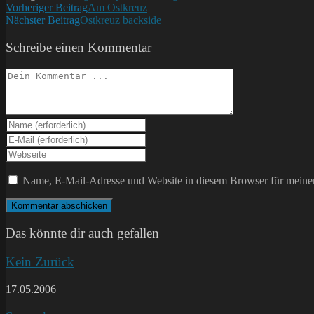
Weitere
Vorheriger Beitrag
Am Ostkreuz
Nächster Beitrag
Ostkreuz backside
Artikel
ansehen
Schreibe einen Kommentar
Kommentieren
Gib
deinen
Gib
Namen
deine
Gib
oder
E-
deine
Benutzernamen
Mail-
Website-
Name, E-Mail-Adresse und Website in diesem Browser für meine
zum
Adresse
URL
Kommentieren
zum
ein
ein
Kommentieren
(optional)
ein
Das könnte dir auch gefallen
Kein Zurück
17.05.2006