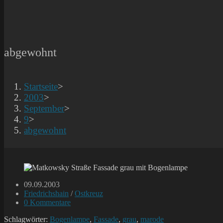
abgewohnt
Startseite
>
2003
>
September
>
9
>
abgewohnt
Beitrag
09.09.2003
veröffentlicht:
Beitrags-
Friedrichshain
/
Ostkreuz
Kategorie:
Beitrags-
0 Kommentare
Kommentare:
Schlagwörter:
Bogenlampe
,
Fassade
,
grau
,
marode