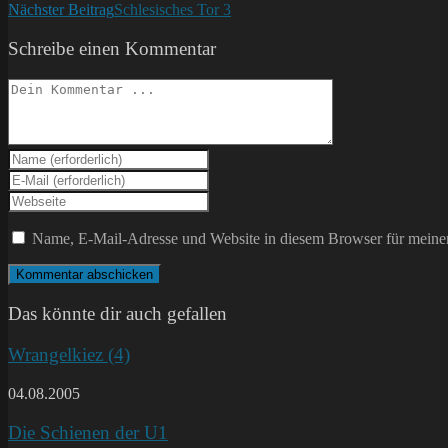
Nächster Beitrag
Schlesisches Tor 3
Artikel
ansehen
Schreibe einen Kommentar
Kommentieren
Gib
deinen
Gib
Namen
deine
Gib
oder
E-
deine
Benutzernamen
Mail-
Website-
Name, E-Mail-Adresse und Website in diesem Browser für meine
zum
Adresse
URL
Kommentieren
zum
ein
ein
Kommentieren
(optional)
ein
Das könnte dir auch gefallen
Wrangelkiez (4)
04.08.2005
Die Schienen der U1