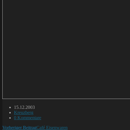
Beitrag
15.12.2003
veröffentlicht:
Beitrags-
Kreuzberg
Kategorie:
Beitrags-
0 Kommentare
Kommentare:
Weitere
Vorheriger Beitrag
Café Eisenwaren