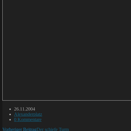
Beitrag
26.11.2004
veröffentlicht:
Beitrags-
Alexanderplatz
Kategorie:
Beitrags-
0 Kommentare
Kommentare:
Weitere
Vorheriger Beitrag
Der schiefe Turm