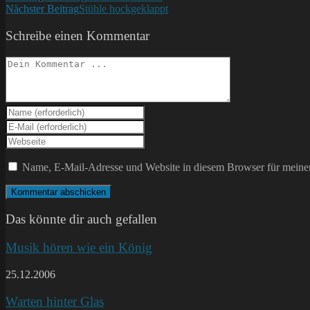
Nächster Beitrag
Stühle hockgeklappt
Artikel
ansehen
Schreibe einen Kommentar
Kommentieren
Gib
deinen
Gib
Namen
deine
Gib
oder
E-
deine
Benutzernamen
Mail-
Website-
Name, E-Mail-Adresse und Website in diesem Browser für meine
zum
Adresse
URL
Kommentieren
zum
ein
ein
Kommentieren
(optional)
ein
Das könnte dir auch gefallen
Musik hören wie ein König
25.12.2006
Warten hinter Glas