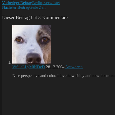
Weitere
Vorheriger Beitrag
Berlin, verwüstet
Nächster Beitrag
Geile Zeit
Artikel
ansehen
Dieser Beitrag hat 3 Kommentare
ViSuaLLyMiNDeD
28.12.2004
Antworten
Nice perspective and color. I love how shiny and new the train 