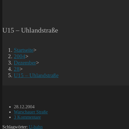
U15 – Uhlandstraße
Startseite
>
2004
>
Dezember
>
28
>
U15 – Uhlandstraße
Beitrag
28.12.2004
veröffentlicht:
Beitrags-
Warschauer Straße
Kategorie:
Beitrags-
3 Kommentare
Kommentare:
Schlagwörter:
U-bahn