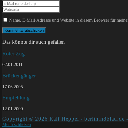
deinen
Gib
Namen
deine
Gib
oder
E-
deine
Benutzernamen
Mail-
Website-
Name, E-Mail-Adresse und Website in diesem Browser für meine
zum
Adresse
URL
Kommentieren
zum
ein
ein
Kommentieren
(optional)
ein
Das könnte dir auch gefallen
Roter Zug
02.01.2011
Brückengänger
17.06.2005
Empfehlung
12.01.2009
Copyright © 2026 Ralf Heppel - berlin.n8blau.de -
Menü schließen