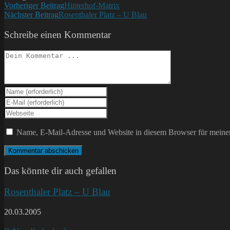
Weitere
Vorheriger Beitrag
Hinterhof-Matrix
Nächster Beitrag
Rosenthaler Platz – U Blau
Artikel
ansehen
Schreibe einen Kommentar
Kommentieren
Gib
deinen
Gib
Namen
deine
Gib
oder
E-
deine
Benutzernamen
Mail-
Website-
Name, E-Mail-Adresse und Website in diesem Browser für meine
zum
Adresse
URL
Kommentieren
zum
ein
ein
Kommentieren
(optional)
ein
Das könnte dir auch gefallen
Rosenthaler Platz – U Blau
20.03.2005