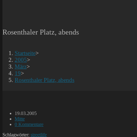
Rosenthaler Platz, abends
Startseite
>
2005
>
März
>
19
>
Rosenthaler Platz, abends
Beitrag
19.03.2005
veröffentlicht:
Beitrags-
Mitte
Kategorie:
Beitrags-
0 Kommentare
Kommentare:
Schlagwörter:
streetlife