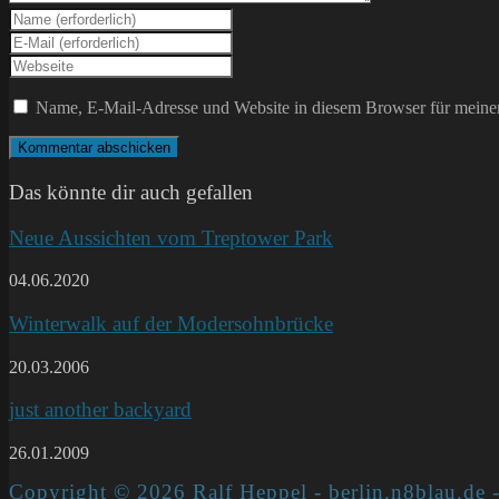
Gib
deinen
Gib
Namen
deine
Gib
oder
E-
deine
Benutzernamen
Mail-
Website-
Name, E-Mail-Adresse und Website in diesem Browser für meine
zum
Adresse
URL
Kommentieren
zum
ein
ein
Kommentieren
(optional)
ein
Das könnte dir auch gefallen
Neue Aussichten vom Treptower Park
04.06.2020
Winterwalk auf der Modersohnbrücke
20.03.2006
just another backyard
26.01.2009
Copyright © 2026 Ralf Heppel - berlin.n8blau.de -