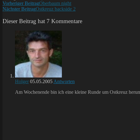
Weitere
Vorheriger Beitrag
Oberbaum night
Nächster Beitrag
Ostkreuz backside 2
Artikel
ansehen
Dieser Beitrag hat 7 Kommentare
Holger
05.05.2005
Antworten
Am Wochenende bin ich eine kleine Runde um Ostkreuz herum spa