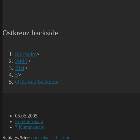
Ostkreuz backside
Startseite
>
2005
>
Mai
>
5
>
Ostkreuz backside
Beitrag
05.05.2005
veröffentlicht:
Beitrags-
Friedrichshain
Kategorie:
Beitrags-
7 Kommentare
Kommentare:
Schlagwörter:
dark places
,
historic