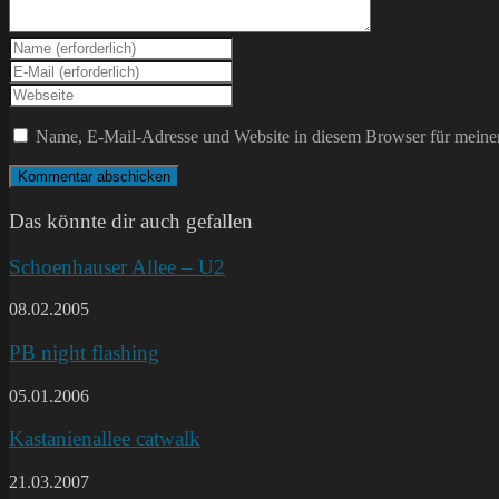
Gib
deinen
Gib
Namen
deine
Gib
oder
E-
deine
Benutzernamen
Mail-
Website-
Name, E-Mail-Adresse und Website in diesem Browser für meine
zum
Adresse
URL
Kommentieren
zum
ein
ein
Kommentieren
(optional)
ein
Das könnte dir auch gefallen
Schoenhauser Allee – U2
08.02.2005
PB night flashing
05.01.2006
Kastanienallee catwalk
21.03.2007