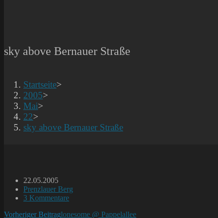
sky above Bernauer Straße
Startseite
>
2005
>
Mai
>
22
>
sky above Bernauer Straße
Beitrag
22.05.2005
veröffentlicht:
Beitrags-
Prenzlauer Berg
Kategorie:
Beitrags-
3 Kommentare
Kommentare:
Weitere
Vorheriger Beitrag
lonesome @ Pappelallee