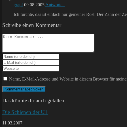
grapf
09.08.2005
Antworten
Ich fürchte, das ist einfach nur gemeiner Rost. Der Zahn der Zei
Schreibe einen Kommentar
Kommentieren
Gib
deinen
Gib
Namen
deine
Gib
oder
E-
deine
Benutzernamen
Mail-
Website-
Name, E-Mail-Adresse und Website in diesem Browser für meine
zum
Adresse
URL
Kommentieren
zum
ein
ein
Kommentieren
(optional)
ein
Das könnte dir auch gefallen
Die Schienen der U1
11.03.2007