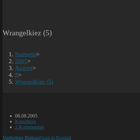
Wrangelkiez (5)
Startseite
>
2005
>
August
>
8
>
Wrangelkiez (5)
Beitrag
08.08.2005
veröffentlicht:
Beitrags-
Kreuzberg
Kategorie:
Beitrags-
2 Kommentare
Kommentare:
Weitere
Vorheriger Beitrag
Pizza in Bagdad