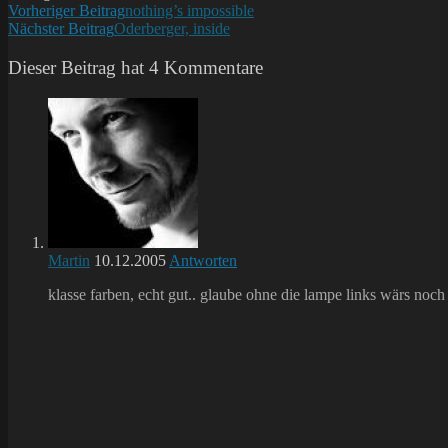
Weitere
Vorheriger Beitrag
nothing’s impossible
Nächster Beitrag
Oderberger, inside
Artikel
ansehen
Dieser Beitrag hat 4 Kommentare
Martin
10.12.2005
Antworten
klasse farben, echt gut.. glaube ohne die lampe links wärs noc