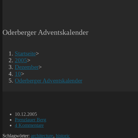
Oderberger Adventskalender
Startseite
>
2005
>
Dezember
>
10
>
Oderberger Adventskalender
Beitrag
10.12.2005
veröffentlicht:
Beitrags-
Prenzlauer Berg
Kategorie:
Beitrags-
4 Kommentare
Kommentare:
Schlagwörter:
architecture
,
historic