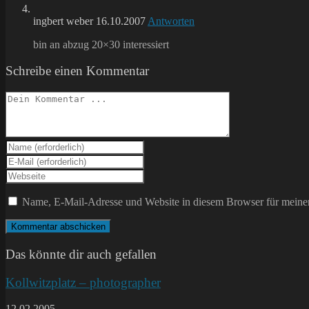
ingbert weber
16.10.2007
Antworten
bin an abzug 20×30 interessiert
Schreibe einen Kommentar
Kommentieren
Gib
deinen
Gib
Namen
deine
Gib
oder
E-
deine
Benutzernamen
Mail-
Website-
Name, E-Mail-Adresse und Website in diesem Browser für meine
zum
Adresse
URL
Kommentieren
zum
ein
ein
Kommentieren
(optional)
ein
Das könnte dir auch gefallen
Kollwitzplatz – photographer
12.02.2005