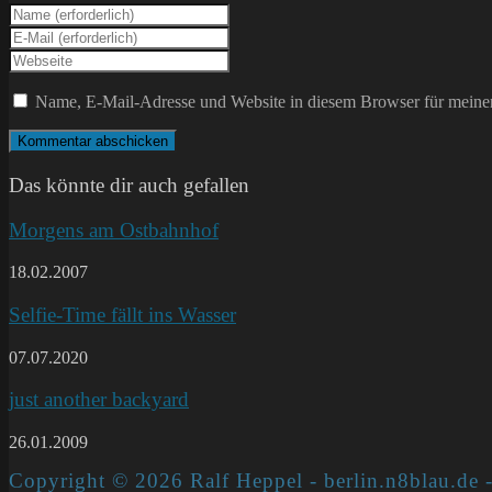
Gib
deinen
Gib
Namen
deine
Gib
oder
E-
deine
Benutzernamen
Mail-
Website-
Name, E-Mail-Adresse und Website in diesem Browser für meine
zum
Adresse
URL
Kommentieren
zum
ein
ein
Kommentieren
(optional)
ein
Das könnte dir auch gefallen
Morgens am Ostbahnhof
18.02.2007
Selfie-Time fällt ins Wasser
07.07.2020
just another backyard
26.01.2009
Copyright © 2026 Ralf Heppel - berlin.n8blau.de -