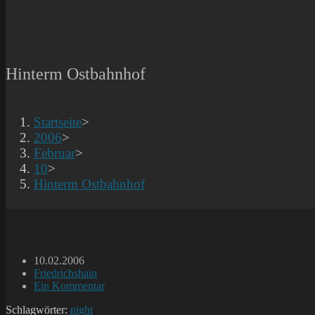
Hinterm Ostbahnhof
Startseite
>
2006
>
Februar
>
10
>
Hinterm Ostbahnhof
Beitrag
10.02.2006
veröffentlicht:
Beitrags-
Friedrichshain
Kategorie:
Beitrags-
Ein Kommentar
Kommentare:
Schlagwörter:
night