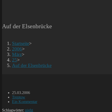
Auf der Elsenbrücke
Startseite
>
2006
>
März
>
25
>
Auf der Elsenbrücke
Beitrag
25.03.2006
veröffentlicht:
Beitrags-
Treptow
Kategorie:
Beitrags-
Ein Kommentar
Kommentare:
Schlagwörter:
night