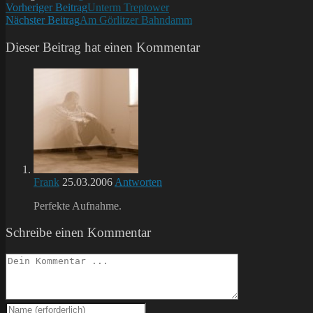
Weitere
Vorheriger Beitrag
Unterm Treptower
Nächster Beitrag
Am Görlitzer Bahndamm
Artikel
ansehen
Dieser Beitrag hat einen Kommentar
Frank
25.03.2006
Antworten
Perfekte Aufnahme.
Schreibe einen Kommentar
Kommentieren
Gib