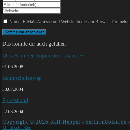
deinen
Gib
Namen
deine
Gib
oder
E-
deine
Benutzernamen
Mail-
Website-
Name, E-Mail-Adresse und Website in diesem Browser für meine
zum
Adresse
URL
Kommentieren
zum
ein
ein
Kommentieren
(optional)
ein
Das könnte dir auch gefallen
Miss B. in der Köpenicker Chaussee
01.06.2008
Baumschulenweg
30.07.2004
Spreestrand
22.08.2004
Copyright © 2026 Ralf Heppel - berlin.n8blau.de -
Menü schließen