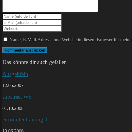
Gib
deinen
Gib
Namen
deine
Gib
oder
E-
deine
Benutzernamen
Mail-
Website-
Name, E-Mail-Adresse und Website in diesem Browser für meine
zum
Adresse
URL
Kommentieren
zum
ein
ein
Kommentieren
(optional)
ein
Das könnte dir auch gefallen
Ausgehfein
12.05.2007
substreet WS
01.10.2008
encounter training 1
19.06.2006