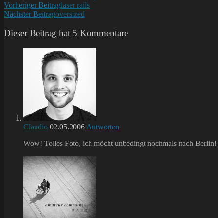
Weitere
Vorheriger Beitrag
laser rails
Nächster Beitrag
oversized
Artikel
ansehen
Dieser Beitrag hat 5 Kommentare
Claudio
02.05.2006
Antworten
Wow! Tolles Foto, ich möcht unbedingt nochmals nach Berlin! D