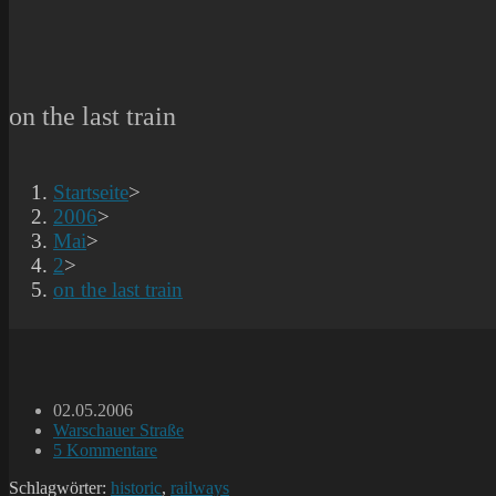
on the last train
Startseite
>
2006
>
Mai
>
2
>
on the last train
Beitrag
02.05.2006
veröffentlicht:
Beitrags-
Warschauer Straße
Kategorie:
Beitrags-
5 Kommentare
Kommentare:
Schlagwörter:
historic
,
railways