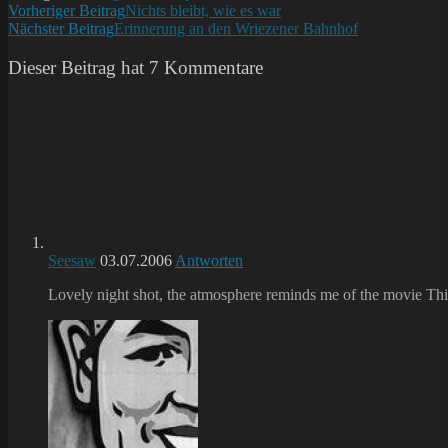
Weitere
Vorheriger Beitrag
Nichts bleibt, wie es war
Nächster Beitrag
Erinnerung an den Wriezener Bahnhof
Artikel
ansehen
Dieser Beitrag hat 7 Kommentare
Seesaw
03.07.2006
Antworten
Lovely night shot, the atmosphere reminds me of the movie Th