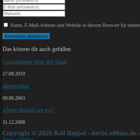
deinen
Gib
Namen
deine
Gib
oder
E-
deine
Benutzernamen
Mail-
Website-
Name, E-Mail-Adresse und Website in diesem Browser für meine
zum
Adresse
URL
Kommentieren
zum
ein
ein
Kommentieren
(optional)
ein
Das könnte dir auch gefallen
Grauschleier über der Stadt
27.08.2010
abgewohnt
09.09.2003
where should we go?
31.12.2008
Copyright © 2026 Ralf Heppel - berlin.n8blau.de -
Menü schließen