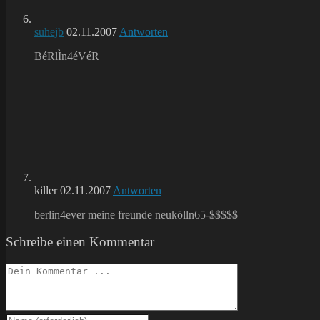
suhejb
02.11.2007
Antworten
BéRlÌn4éVéR
killer
02.11.2007
Antworten
berlin4ever meine freunde neukölln65-$$$$$
Schreibe einen Kommentar
Kommentieren
Gib