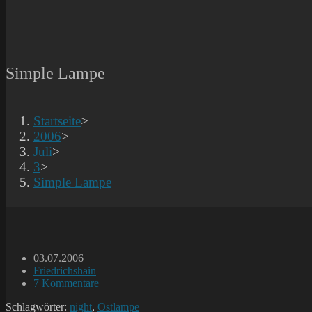
Simple Lampe
Startseite
>
2006
>
Juli
>
3
>
Simple Lampe
Beitrag
03.07.2006
veröffentlicht:
Beitrags-
Friedrichshain
Kategorie:
Beitrags-
7 Kommentare
Kommentare:
Schlagwörter:
night
,
Ostlampe