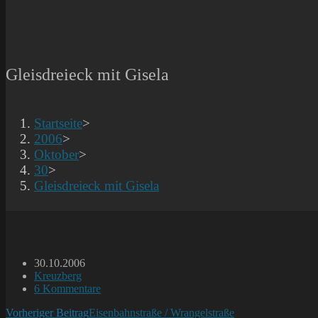
Gleisdreieck mit Gisela
Startseite
>
2006
>
Oktober
>
30
>
Gleisdreieck mit Gisela
Beitrag
30.10.2006
veröffentlicht:
Beitrags-
Kreuzberg
Kategorie:
Beitrags-
6 Kommentare
Kommentare:
Weitere
Vorheriger Beitrag
Eisenbahnstraße / Wrangelstraße