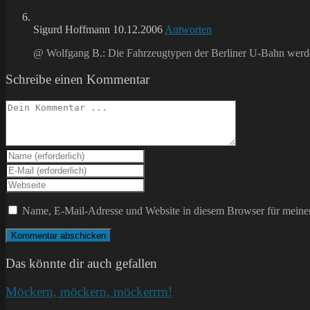
Sigurd Hoffmann
10.12.2006
Antworten
@ Wolfgang B.: Die Fahrzeugtypen der Berliner U-Bahn werden
Schreibe einen Kommentar
Kommentieren
Gib
deinen
Gib
Namen
deine
Gib
oder
E-
deine
Benutzernamen
Mail-
Website-
Name, E-Mail-Adresse und Website in diesem Browser für meine
zum
Adresse
URL
Kommentieren
zum
ein
ein
Kommentieren
(optional)
ein
Das könnte dir auch gefallen
Möckern, möckern, möckerrrn!