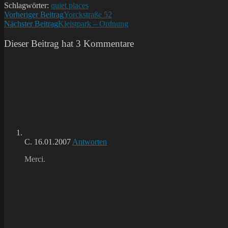
Schlagwörter:
quiet places
Weitere
Vorheriger Beitrag
Yorckstraße 52
Nächster Beitrag
Kleistpark – Ordnung
Artikel
ansehen
Dieser Beitrag hat 3 Kommentare
C.
16.01.2007
Antworten
Merci.