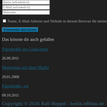
Gib
deinen
Gib
Namen
deine
Gib
oder
E-
deine
Benutzernamen
Mail-
Website-
Name, E-Mail-Adresse und Website in diesem Browser für meine
zum
Adresse
URL
Kommentieren
zum
ein
ein
Kommentieren
(optional)
ein
Das könnte dir auch gefallen
Papestraße im Glaskasten
26.09.2011
Menschen auf dem Markt
29.01.2008
Papestraße, rot
09.10.2011
Copyright © 2026 Ralf Heppel - berlin.n8blau.de -