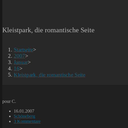
Kleistpark, die romantische Seite
Startseite
>
2007
>
Januar
>
16
>
Kleistpark, die romantische Seite
pour C.
Beitrag
16.01.2007
veröffentlicht:
Beitrags-
Schöneberg
Kategorie:
Beitrags-
3 Kommentare
Kommentare: