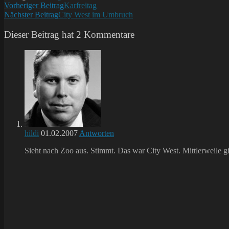
Weitere
Vorheriger Beitrag
Karfreitag
Nächster Beitrag
City West im Umbruch
Artikel
ansehen
Dieser Beitrag hat 2 Kommentare
hildi
01.02.2007
Antworten
Sieht nach Zoo aus. Stimmt. Das war City West. Mittlerweile g