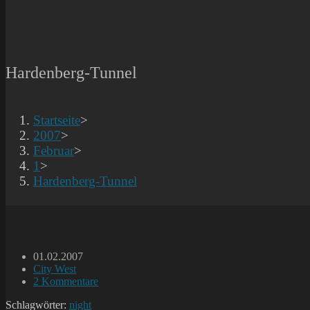
Hardenberg-Tunnel
Startseite
>
2007
>
Februar
>
1
>
Hardenberg-Tunnel
Beitrag
01.02.2007
veröffentlicht:
Beitrags-
City West
Kategorie:
Beitrags-
2 Kommentare
Kommentare:
Schlagwörter:
night