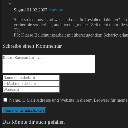
Sigurd
01.02.2007
Antworten
Sieht so leer aus. Und was sind das für Gestalten dahinten? I
vorher nie sonderlich, auch wenn „meine“ Zeit nicht mehr die vo
Tja.
PS: Klasse Belichtungsarbeit mit überzeugendem Schärfeverlau
Schreibe einen Kommentar
Kommentieren
Gib
deinen
Gib
Namen
deine
Gib
oder
E-
deine
Benutzernamen
Mail-
Website-
Name, E-Mail-Adresse und Website in diesem Browser für meine
zum
Adresse
URL
Kommentieren
zum
ein
ein
Kommentieren
(optional)
ein
Das könnte dir auch gefallen