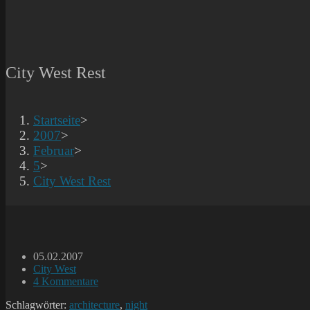
City West Rest
Startseite
>
2007
>
Februar
>
5
>
City West Rest
Beitrag
05.02.2007
veröffentlicht:
Beitrags-
City West
Kategorie:
Beitrags-
4 Kommentare
Kommentare:
Schlagwörter:
architecture
,
night