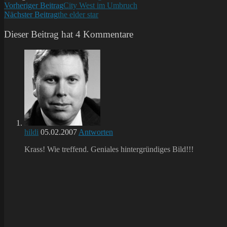
Weitere
Vorheriger Beitrag
City West im Umbruch
Nächster Beitrag
the elder star
Artikel
ansehen
Dieser Beitrag hat 4 Kommentare
hildi
05.02.2007
Antworten
Krass! Wie treffend. Geniales hintergründiges Bild!!!