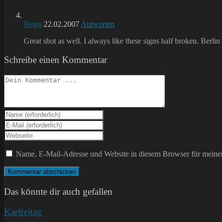
Regis
22.02.2007
Antworten
Great shot as well. I always like these signs half broken. Berli
Schreibe einen Kommentar
Kommentieren
Gib
deinen
Gib
Namen
deine
Gib
oder
E-
deine
Benutzernamen
Mail-
Website-
Name, E-Mail-Adresse und Website in diesem Browser für meine
zum
Adresse
URL
Kommentieren
zum
ein
ein
Kommentieren
(optional)
ein
Das könnte dir auch gefallen
Karfreitag