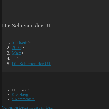
Die Schienen der U1
Startseite
>
2007
>
März
>
11
>
Die Schienen der U1
Beitrag
11.03.2007
veröffentlicht:
Beitrags-
Kreuzberg
Kategorie:
Beitrags-
4 Kommentare
Kommentare:
Weitere
Vorheriger Beitrag
Kunst am Bau