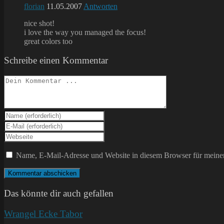
florian
11.05.2007
Antworten
nice shot!
i love the way you managed the focus!
great colors too
Schreibe einen Kommentar
Kommentieren
Gib
deinen
Gib
Namen
deine
Gib
oder
E-
deine
Benutzernamen
Mail-
Website-
Name, E-Mail-Adresse und Website in diesem Browser für meine
zum
Adresse
URL
Kommentieren
zum
ein
ein
Kommentieren
(optional)
ein
Das könnte dir auch gefallen
Wrangel Ecke Tabor