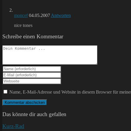
moncef
04.05.2007
Antworten
nice tones
Schreibe einen Kommentar
Kommentieren
Gib
deinen
Gib
Namen
deine
Gib
oder
E-
deine
Benutzernamen
Mail-
Website-
Name, E-Mail-Adresse und Website in diesem Browser für meine
zum
Adresse
URL
Kommentieren
zum
ein
ein
Kommentieren
(optional)
ein
Das könnte dir auch gefallen
Kurz-Rad