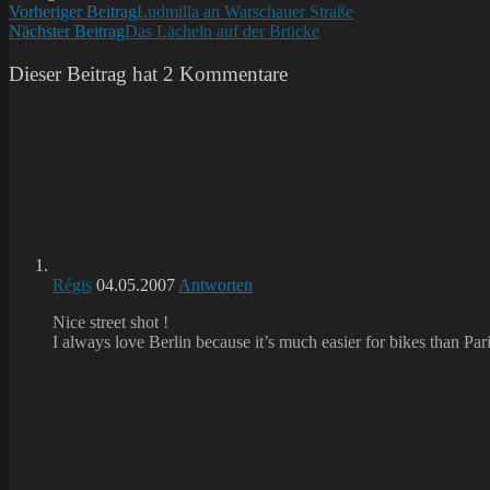
Weitere
Vorheriger Beitrag
Ludmilla an Warschauer Straße
Nächster Beitrag
Das Lächeln auf der Brücke
Artikel
ansehen
Dieser Beitrag hat 2 Kommentare
Régis
04.05.2007
Antworten
Nice street shot !
I always love Berlin because it’s much easier for bikes than Pari