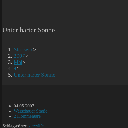
Unter harter Sonne
Startseite
>
2007
>
Mai
>
4
>
Unter harter Sonne
Beitrag
04.05.2007
veröffentlicht:
Beitrags-
Warschauer Straße
Kategorie:
Beitrags-
2 Kommentare
Kommentare:
Schlagwörter:
streetlife