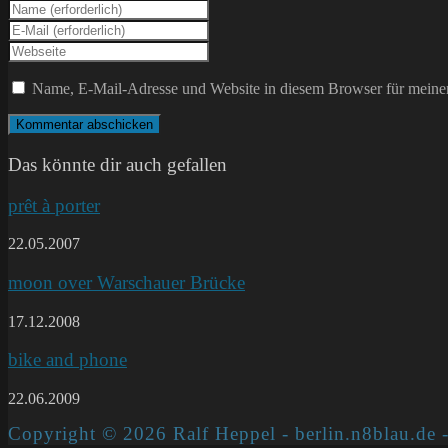
Gib
deinen
Gib
Namen
deine
Gib
oder
E-
deine
Benutzernamen
Mail-
Website-
Name, E-Mail-Adresse und Website in diesem Browser für meine
zum
Adresse
URL
Kommentieren
zum
ein
ein
Kommentieren
(optional)
ein
Das könnte dir auch gefallen
prêt à porter
22.05.2007
moon over Warschauer Brücke
17.12.2008
bike and phone
22.06.2009
Copyright © 2026 Ralf Heppel - berlin.n8blau.de -