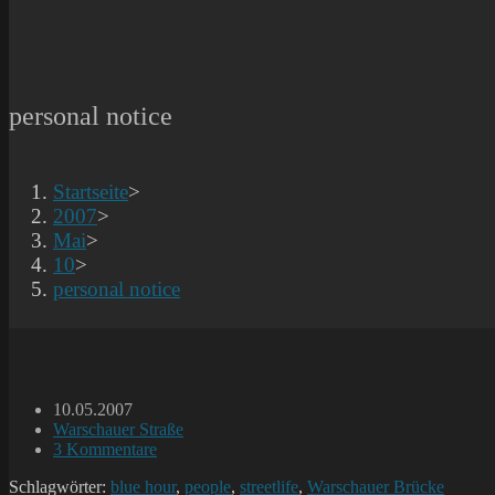
personal notice
Startseite
>
2007
>
Mai
>
10
>
personal notice
Beitrag
10.05.2007
veröffentlicht:
Beitrags-
Warschauer Straße
Kategorie:
Beitrags-
3 Kommentare
Kommentare:
Schlagwörter:
blue hour
,
people
,
streetlife
,
Warschauer Brücke