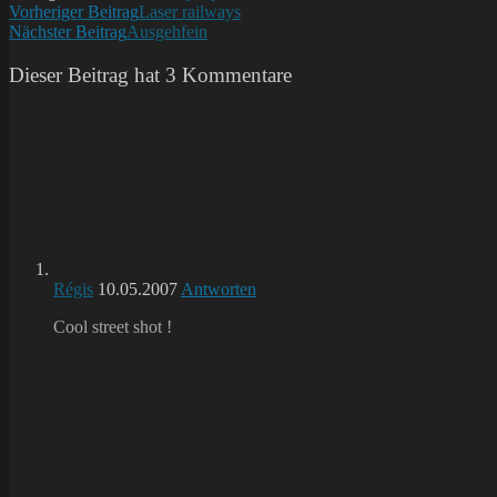
Weitere
Vorheriger Beitrag
Laser railways
Nächster Beitrag
Ausgehfein
Artikel
ansehen
Dieser Beitrag hat 3 Kommentare
Régis
10.05.2007
Antworten
Cool street shot !