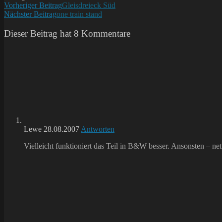
Weitere
Vorheriger Beitrag
Gleisdreieck Süd
Nächster Beitrag
one train stand
Artikel
ansehen
Dieser Beitrag hat 8 Kommentare
Lewe
28.08.2007
Antworten
Vielleicht funktioniert das Teil in B&W besser. Ansonsten – net