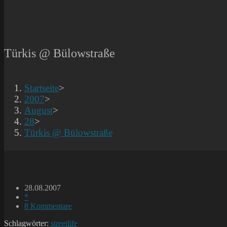
Türkis @ Bülowstraße
Startseite
>
2007
>
August
>
28
>
Türkis @ Bülowstraße
Beitrag
28.08.2007
veröffentlicht:
Beitrags-
*
Kategorie:
Beitrags-
8 Kommentare
Kommentare:
Schlagwörter:
streetlife