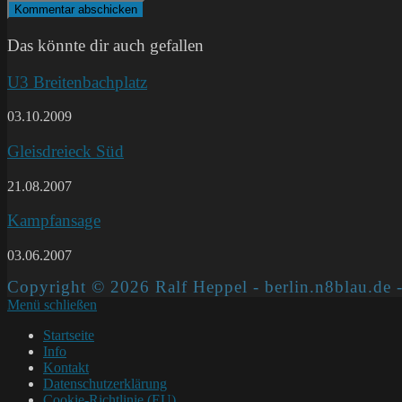
Kommentieren
zum
ein
ein
Kommentieren
(optional)
ein
Das könnte dir auch gefallen
U3 Breitenbachplatz
03.10.2009
Gleisdreieck Süd
21.08.2007
Kampfansage
03.06.2007
Copyright © 2026 Ralf Heppel - berlin.n8blau.de -
Menü schließen
Startseite
Info
Kontakt
Datenschutzerklärung
Cookie-Richtlinie (EU)