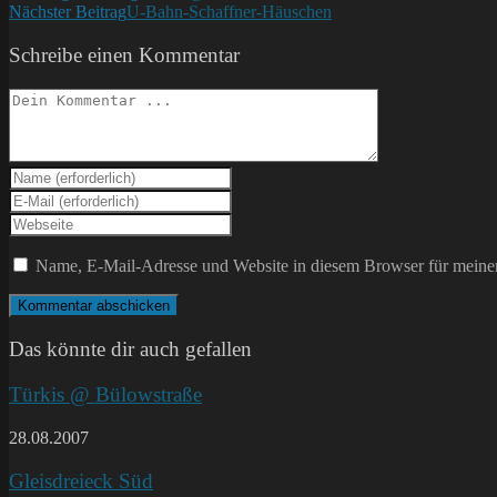
Nächster Beitrag
U-Bahn-Schaffner-Häuschen
Artikel
ansehen
Schreibe einen Kommentar
Kommentieren
Gib
deinen
Gib
Namen
deine
Gib
oder
E-
deine
Benutzernamen
Mail-
Website-
Name, E-Mail-Adresse und Website in diesem Browser für meine
zum
Adresse
URL
Kommentieren
zum
ein
ein
Kommentieren
(optional)
ein
Das könnte dir auch gefallen
Türkis @ Bülowstraße
28.08.2007
Gleisdreieck Süd