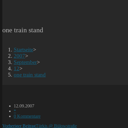
one train stand
Startseite
>
2007
>
September
>
12
>
one train stand
Beitrag
12.09.2007
veröffentlicht:
Beitrags-
*
Kategorie:
Beitrags-
0 Kommentare
Kommentare:
Weitere
Vorheriger Beitrag
Türkis @ Bülowstraße