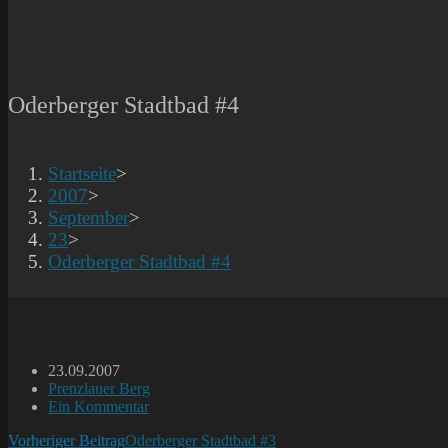
Oderberger Stadtbad #4
Startseite
>
2007
>
September
>
23
>
Oderberger Stadtbad #4
Beitrag
23.09.2007
veröffentlicht:
Beitrags-
Prenzlauer Berg
Kategorie:
Beitrags-
Ein Kommentar
Kommentare:
Weitere
Vorheriger Beitrag
Oderberger Stadtbad #3