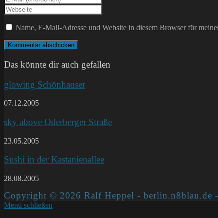
Namen
deine
Gib
oder
E-
deine
Benutzernamen
Mail-
Website-
Name, E-Mail-Adresse und Website in diesem Browser für meine
zum
Adresse
URL
Kommentieren
zum
ein
ein
Kommentieren
(optional)
ein
Das könnte dir auch gefallen
glowing Schönhauser
07.12.2005
sky above Oderberger Straße
23.05.2005
Sushi in der Kastanienallee
28.08.2005
Copyright © 2026 Ralf Heppel - berlin.n8blau.de -
Menü schließen