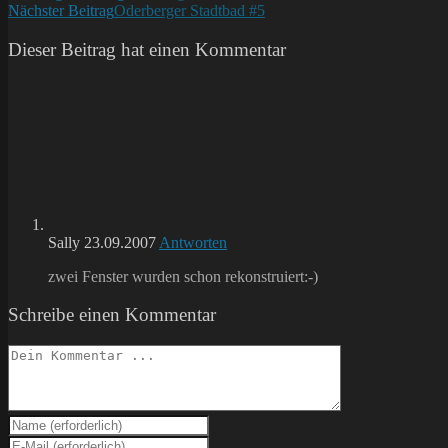
Nächster Beitrag
Oderberger Stadtbad #5
Artikel
ansehen
Dieser Beitrag hat einen Kommentar
Sally
23.09.2007
Antworten
zwei Fenster wurden schon rekonstruiert:-)
Schreibe einen Kommentar
Kommentieren
Gib
deinen
Gib