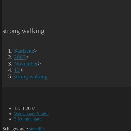
strong walking
Startseite
>
2007
>
November
>
12
>
strong walking
Beitrag
12.11.2007
veröffentlicht:
Beitrags-
Warschauer Straße
Kategorie:
Beitrags-
3 Kommentare
Kommentare:
Schlagwörter:
streetlife