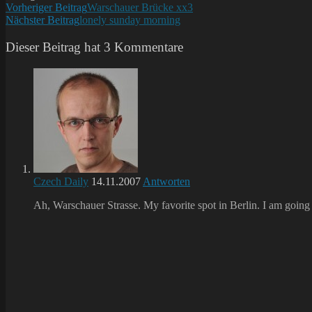
Weitere
Vorheriger Beitrag
Warschauer Brücke xx3
Nächster Beitrag
lonely sunday morning
Artikel
ansehen
Dieser Beitrag hat 3 Kommentare
Czech Daily
14.11.2007
Antworten
Ah, Warschauer Strasse. My favorite spot in Berlin. I am goin