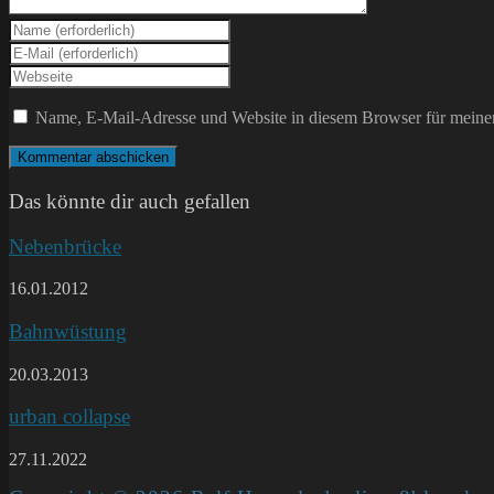
Gib
deinen
Gib
Namen
deine
Gib
oder
E-
deine
Benutzernamen
Mail-
Website-
Name, E-Mail-Adresse und Website in diesem Browser für meine
zum
Adresse
URL
Kommentieren
zum
ein
ein
Kommentieren
(optional)
ein
Das könnte dir auch gefallen
Nebenbrücke
16.01.2012
Bahnwüstung
20.03.2013
urban collapse
27.11.2022