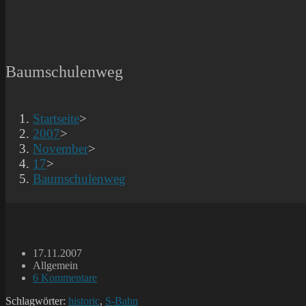
Baumschulenweg
Startseite
>
2007
>
November
>
17
>
Baumschulenweg
Beitrag
17.11.2007
veröffentlicht:
Beitrags-
Allgemein
Kategorie:
Beitrags-
6 Kommentare
Kommentare:
Schlagwörter:
historic
,
S-Bahn