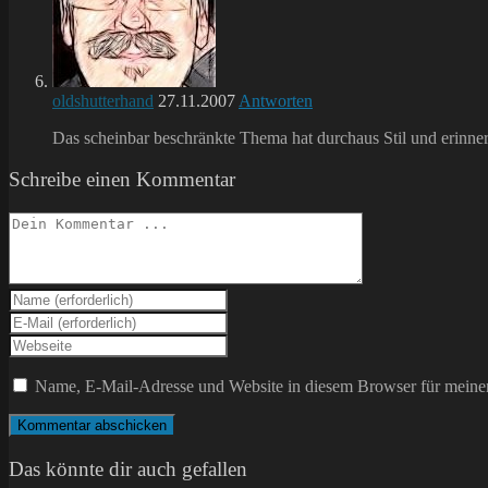
oldshutterhand
27.11.2007
Antworten
Das scheinbar beschränkte Thema hat durchaus Stil und erinner
Schreibe einen Kommentar
Kommentieren
Gib
deinen
Gib
Namen
deine
Gib
oder
E-
deine
Benutzernamen
Mail-
Website-
Name, E-Mail-Adresse und Website in diesem Browser für meine
zum
Adresse
URL
Kommentieren
zum
ein
ein
Kommentieren
(optional)
ein
Das könnte dir auch gefallen