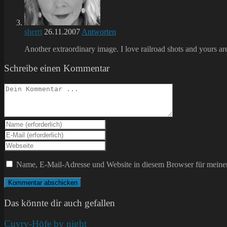
sherri
26.11.2007
Antworten
Another extraordinary image. I love railroad shots and yours ar
Schreibe einen Kommentar
Kommentieren
Gib
deinen
Gib
Namen
deine
Gib
oder
E-
deine
Benutzernamen
Mail-
Website-
Name, E-Mail-Adresse und Website in diesem Browser für meine
zum
Adresse
URL
Kommentieren
zum
ein
ein
Kommentieren
(optional)
ein
Das könnte dir auch gefallen
Cuvry-Höfe by night