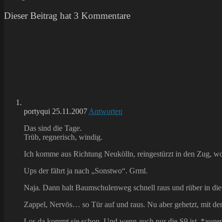
Dieser Beitrag hat 3 Kommentare
portyqui
25.11.2007
Antworten
Das sind die Tage.
Trüb, regnerisch, windig.
Ich komme aus Richtung Neukölln, reingestürzt in den Zug, wo
Ups der fährt ja nach „Sonstwo“. Grml.
Naja. Dann halt Baumschulenweg schnell raus und rüber in d
Zappel, Nervös… so Tür auf und raus. Nu aber gehetzt, mit de
Los da kommt sie schon. Und wenn auch nur die S9 ist. *augen