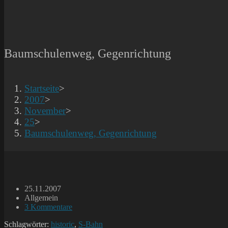
Baumschulenweg, Gegenrichtung
Startseite
>
2007
>
November
>
25
>
Baumschulenweg, Gegenrichtung
Beitrag
25.11.2007
veröffentlicht:
Beitrags-
Allgemein
Kategorie:
Beitrags-
3 Kommentare
Kommentare:
Schlagwörter:
historic
,
S-Bahn