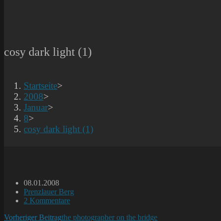
cosy dark light (1)
Startseite
>
2008
>
Januar
>
8
>
cosy dark light (1)
Beitrag
08.01.2008
veröffentlicht:
Beitrags-
Prenzlauer Berg
Kategorie:
Beitrags-
2 Kommentare
Kommentare:
Weitere
Vorheriger Beitrag
the photographer on the bridge