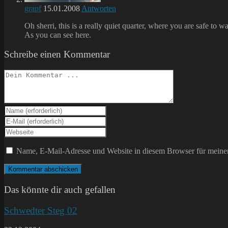
grapf
15.01.2008
Antworten
Oh sherri, this is a really quiet quarter, where you are safe to w
As you can see here.
Schreibe einen Kommentar
Kommentieren
Gib
deinen
Gib
Namen
deine
Gib
oder
E-
deine
Benutzernamen
Mail-
Website-
Name, E-Mail-Adresse und Website in diesem Browser für meine
zum
Adresse
URL
Kommentieren
zum
ein
ein
Kommentieren
(optional)
ein
Das könnte dir auch gefallen
Schwedter Steg 02