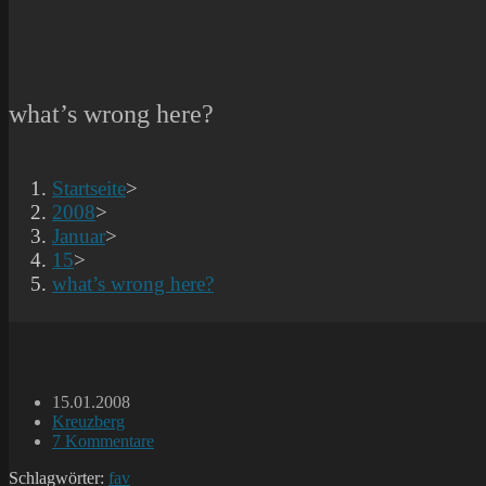
what’s wrong here?
Startseite
>
2008
>
Januar
>
15
>
what’s wrong here?
Beitrag
15.01.2008
veröffentlicht:
Beitrags-
Kreuzberg
Kategorie:
Beitrags-
7 Kommentare
Kommentare:
Schlagwörter:
fav