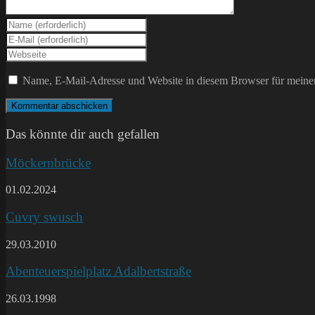
Gib
deinen
Gib
Namen
deine
Gib
oder
E-
deine
Benutzernamen
Mail-
Website-
Name, E-Mail-Adresse und Website in diesem Browser für meine
zum
Adresse
URL
Kommentieren
zum
ein
ein
Kommentieren
(optional)
ein
Das könnte dir auch gefallen
Möckernbrücke
01.02.2024
Cuvry swusch
29.03.2010
Abenteuerspielplatz Adalbertstraße
26.03.1998