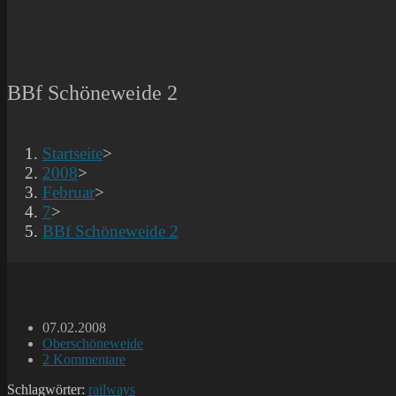
BBf Schöneweide 2
Startseite
>
2008
>
Februar
>
7
>
BBf Schöneweide 2
Beitrag
07.02.2008
veröffentlicht:
Beitrags-
Oberschöneweide
Kategorie:
Beitrags-
2 Kommentare
Kommentare:
Schlagwörter:
railways