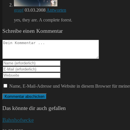
grapf
03.03.2008
Antworten
yes, they are. A complete forest.
Schreibe einen Kommentar
Kommentieren
Gib
deinen
Gib
Namen
deine
Gib
oder
E-
deine
Benutzernamen
Mail-
Website-
Name, E-Mail-Adresse und Website in diesem Browser für meine
zum
Adresse
URL
Kommentieren
zum
ein
ein
Kommentieren
(optional)
ein
Das könnte dir auch gefallen
Bahnhofsecke