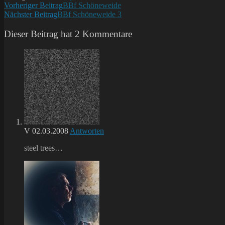
Weitere
Vorheriger Beitrag
BBf Schöneweide
Nächster Beitrag
BBf Schöneweide 3
Artikel
ansehen
Dieser Beitrag hat 2 Kommentare
V
02.03.2008
Antworten
steel trees…