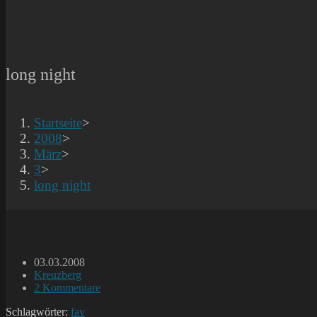
long night
Startseite
>
2008
>
März
>
3
>
long night
Beitrag
03.03.2008
veröffentlicht:
Beitrags-
Kreuzberg
Kategorie:
Beitrags-
2 Kommentare
Kommentare:
Schlagwörter:
fav