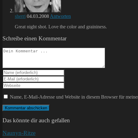
sherri
04.03.2008
Antworten
Great night shot. Love the color and graininess.
Schreibe einen Kommentar
Kommentieren
Gib
deinen
Gib
Namen
deine
Gib
oder
E-
deine
Benutzernamen
Mail-
Website-
Name, E-Mail-Adresse und Website in diesem Browser für meine
zum
Adresse
URL
Kommentieren
zum
ein
ein
Kommentieren
(optional)
ein
Das könnte dir auch gefallen
Naunyn-Ritze