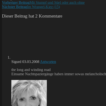
Weitere
Vorheriger Beitrag
Mit Stumpf und Stiel oder auch ohne
Nächster Beitrag
Im Wrangel-Kiez (15)
Artikel
ansehen
Dieser Beitrag hat 2 Kommentare
Sigurd
03.03.2008
Antworten
the long and winding road
Einsame Nachtspaziergänge haben immer sowas melancholisch