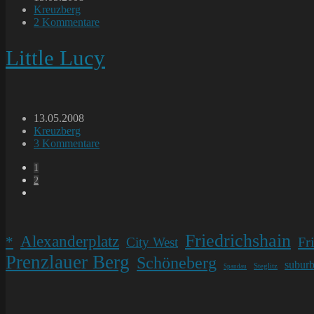
veröffentlicht:
Beitrags-
Kreuzberg
Kategorie:
Beitrags-
2 Kommentare
Kommentare:
Little Lucy
Beitrag
13.05.2008
veröffentlicht:
Beitrags-
Kreuzberg
Kategorie:
Beitrags-
3 Kommentare
Kommentare:
1
2
Gehe
zur
nächsten
Seite
Friedrichshain
Alexanderplatz
*
Fr
City West
Prenzlauer Berg
Schöneberg
subur
Steglitz
Spandau