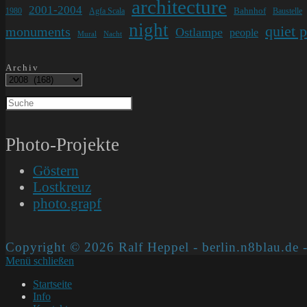
architecture
2001-2004
Bahnhof
1980
Agfa Scala
Baustelle
night
quiet 
monuments
Ostlampe
people
Mural
Nacht
Archiv
Photo-Projekte
Göstern
Lostkreuz
photo.grapf
Copyright © 2026 Ralf Heppel - berlin.n8blau.de -
Menü schließen
Startseite
Info