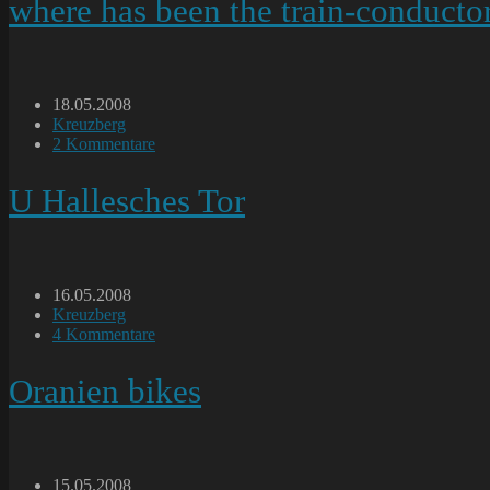
where has been the train-conducto
Beitrag
18.05.2008
veröffentlicht:
Beitrags-
Kreuzberg
Kategorie:
Beitrags-
2 Kommentare
Kommentare:
U Hallesches Tor
Beitrag
16.05.2008
veröffentlicht:
Beitrags-
Kreuzberg
Kategorie:
Beitrags-
4 Kommentare
Kommentare:
Oranien bikes
Beitrag
15.05.2008