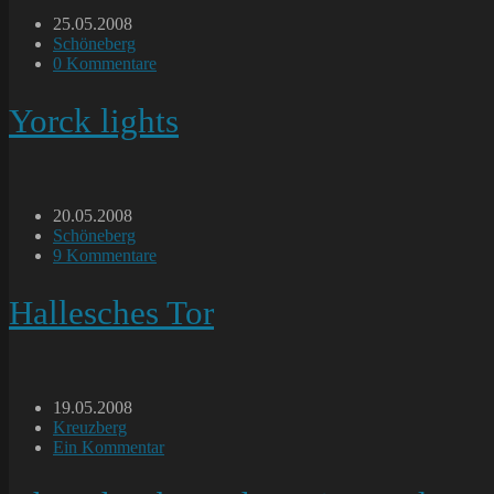
Beitrag
25.05.2008
veröffentlicht:
Beitrags-
Schöneberg
Kategorie:
Beitrags-
0 Kommentare
Kommentare:
Yorck lights
Beitrag
20.05.2008
veröffentlicht:
Beitrags-
Schöneberg
Kategorie:
Beitrags-
9 Kommentare
Kommentare:
Hallesches Tor
Beitrag
19.05.2008
veröffentlicht:
Beitrags-
Kreuzberg
Kategorie:
Beitrags-
Ein Kommentar
Kommentare: