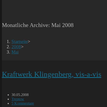
Monatliche Archive: Mai 2008
Startseite
>
2008
>
Mai
Kraftwerk Klingenberg, vis-a-vis
Beitrag
30.05.2008
veröffentlicht:
Beitrags-
Treptow
Kategorie:
Beitrags-
5 Kommentare