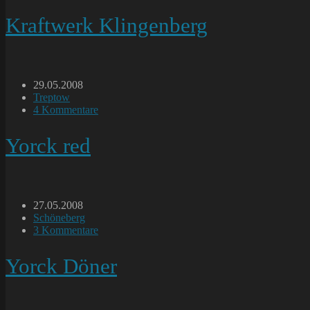
Kommentare:
Kraftwerk Klingenberg
Beitrag
29.05.2008
veröffentlicht:
Beitrags-
Treptow
Kategorie:
Beitrags-
4 Kommentare
Kommentare:
Yorck red
Beitrag
27.05.2008
veröffentlicht:
Beitrags-
Schöneberg
Kategorie:
Beitrags-
3 Kommentare
Kommentare:
Yorck Döner