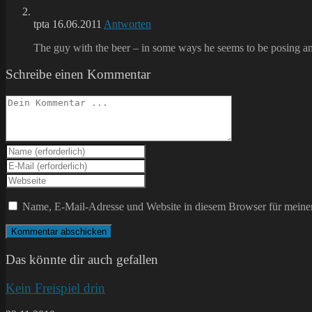
tpta
16.06.2011
Antworten
The guy with the beer – in some ways he seems to be posing and
Schreibe einen Kommentar
Kommentieren
Gib
deinen
Gib
Namen
deine
Gib
oder
E-
deine
Benutzernamen
Mail-
Website-
Name, E-Mail-Adresse und Website in diesem Browser für meine
zum
Adresse
URL
Kommentieren
zum
ein
ein
Kommentieren
(optional)
ein
Das könnte dir auch gefallen
Kein Freispiel drin