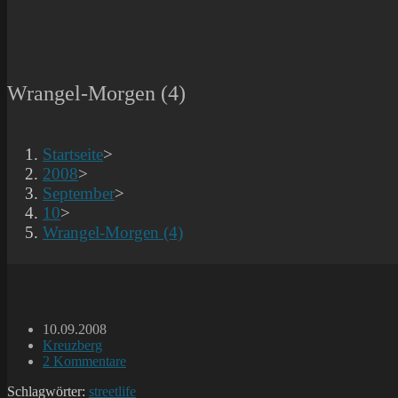
Wrangel-Morgen (4)
Startseite
>
2008
>
September
>
10
>
Wrangel-Morgen (4)
Beitrag
10.09.2008
veröffentlicht:
Beitrags-
Kreuzberg
Kategorie:
Beitrags-
2 Kommentare
Kommentare:
Schlagwörter:
streetlife