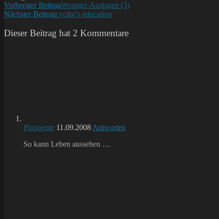
Weitere
Vorheriger Beitrag
Wrangel-Auslagen (3)
Nächster Beitrag
cyclist’s education
Artikel
ansehen
Dieser Beitrag hat 2 Kommentare
Photoente
11.09.2008
Antworten
So kann Leben aussehen …