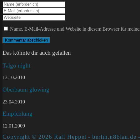
Gib
deinen
Gib
Namen
deine
Gib
oder
E-
deine
Benutzernamen
Mail-
Website-
Name, E-Mail-Adresse und Website in diesem Browser für meine
zum
Adresse
URL
Kommentieren
zum
ein
ein
Kommentieren
(optional)
ein
Das könnte dir auch gefallen
Talgo night
13.10.2010
Oberbaum glowing
23.04.2010
Empfehlung
12.01.2009
Copyright © 2026 Ralf Heppel - berlin.n8blau.de -