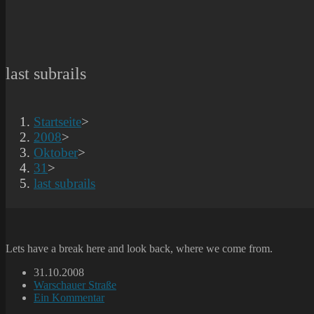
last subrails
Startseite
>
2008
>
Oktober
>
31
>
last subrails
Lets have a break here and look back, where we come from.
Beitrag
31.10.2008
veröffentlicht:
Beitrags-
Warschauer Straße
Kategorie:
Beitrags-
Ein Kommentar
Kommentare: