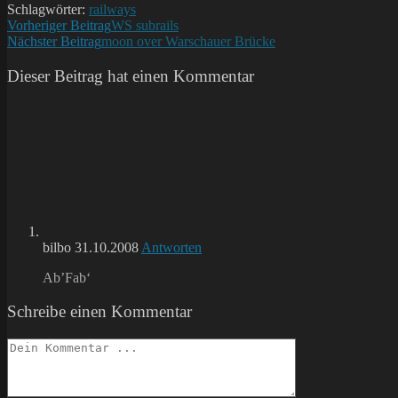
Schlagwörter:
railways
Weitere
Vorheriger Beitrag
WS subrails
Nächster Beitrag
moon over Warschauer Brücke
Artikel
ansehen
Dieser Beitrag hat einen Kommentar
bilbo
31.10.2008
Antworten
Ab’Fab‘
Schreibe einen Kommentar
Kommentieren