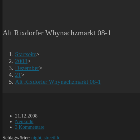
Alt Rixdorfer Whynachzmarkt 08-1
Startseite
>
2008
>
Dezember
>
21
>
Alt Rixdorfer Whynachzmarkt 08-1
Beitrag
21.12.2008
veröffentlicht:
Beitrags-
Neukölln
Kategorie:
Beitrags-
3 Kommentare
Kommentare:
Schlagwörter:
night
,
streetlife