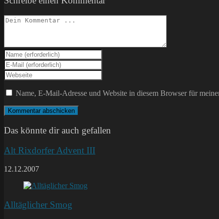
Schreibe einen Kommentar
Kommentieren
Gib
deinen
Gib
Namen
deine
Gib
oder
E-
deine
Benutzernamen
Mail-
Website-
Name, E-Mail-Adresse und Website in diesem Browser für meine
zum
Adresse
URL
Kommentieren
zum
ein
ein
Kommentieren
(optional)
ein
Das könnte dir auch gefallen
Alt Rixdorfer Advent III
12.12.2007
Alltäglicher Smog