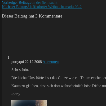
Weitere
Vorheriger Beitrag
von der Sehnsucht
Nächster Beitrag
Alt Rixdorfer Weihnachtsmarkt 08-2
Artikel
ansehen
Dieser Beitrag hat 3 Kommentare
portyqui
22.12.2008
Antworten
Sehr schön.
Die leichte Unschärfe lässt das Ganze wie ein Traum erschein
Kaum zu glauben, dass sich dort wahrscheinlich böse Diebe ru
-porty