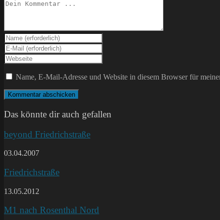
Kommentieren
Gib
deinen
Gib
Namen
deine
Gib
oder
E-
deine
Benutzernamen
Mail-
Website-
Name, E-Mail-Adresse und Website in diesem Browser für meine
zum
Adresse
URL
Kommentieren
zum
ein
ein
Kommentieren
(optional)
ein
Das könnte dir auch gefallen
beyond Friedrichstraße
03.04.2007
Friedrichstraße
13.05.2012
M1 nach Rosenthal Nord