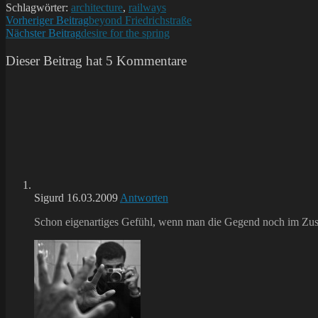
Schlagwörter:
architecture
,
railways
Weitere
Vorheriger Beitrag
beyond Friedrichstraße
Nächster Beitrag
desire for the spring
Artikel
ansehen
Dieser Beitrag hat 5 Kommentare
Sigurd
16.03.2009
Antworten
Schon eigenartiges Gefühl, wenn man die Gegend noch im Zustan