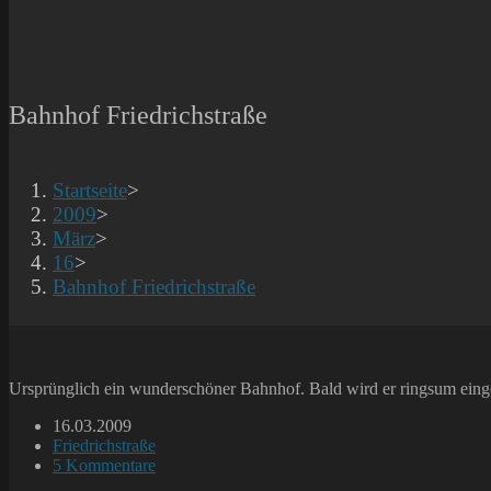
Bahnhof Friedrichstraße
Startseite
>
2009
>
März
>
16
>
Bahnhof Friedrichstraße
Ursprünglich ein wunderschöner Bahnhof. Bald wird er ringsum eing
Beitrag
16.03.2009
veröffentlicht:
Beitrags-
Friedrichstraße
Kategorie:
Beitrags-
5 Kommentare
Kommentare: