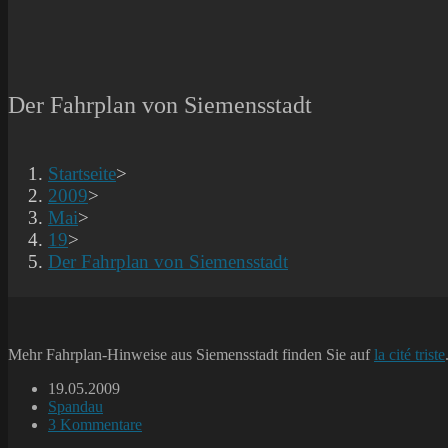
Der Fahrplan von Siemensstadt
Startseite
>
2009
>
Mai
>
19
>
Der Fahrplan von Siemensstadt
Mehr Fahrplan-Hinweise aus Siemensstadt finden Sie auf
la cité triste
Beitrag
19.05.2009
veröffentlicht:
Beitrags-
Spandau
Kategorie:
Beitrags-
3 Kommentare
Kommentare: