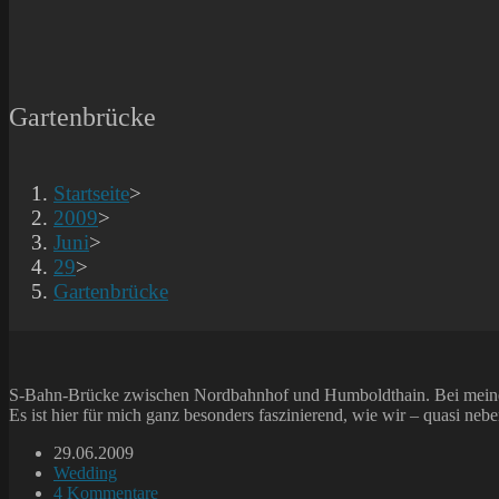
Gartenbrücke
Startseite
>
2009
>
Juni
>
29
>
Gartenbrücke
S-Bahn-Brücke zwischen Nordbahnhof und Humboldthain. Bei mei
Es ist hier für mich ganz besonders faszinierend, wie wir – quasi neb
Beitrag
29.06.2009
veröffentlicht:
Beitrags-
Wedding
Kategorie:
Beitrags-
4 Kommentare