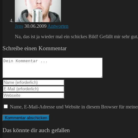
Jens
30.06.2009
Antworten
Na, das ist ja wieder mal ein schickes Bild! Gefällt mir sehr gut
Schreibe einen Kommentar
Kommentieren
Gib
deinen
Gib
Namen
deine
Gib
oder
E-
deine
Benutzernamen
Mail-
Website-
Name, E-Mail-Adresse und Website in diesem Browser für meine
zum
Adresse
URL
Kommentieren
zum
ein
ein
Kommentieren
(optional)
ein
Das könnte dir auch gefallen