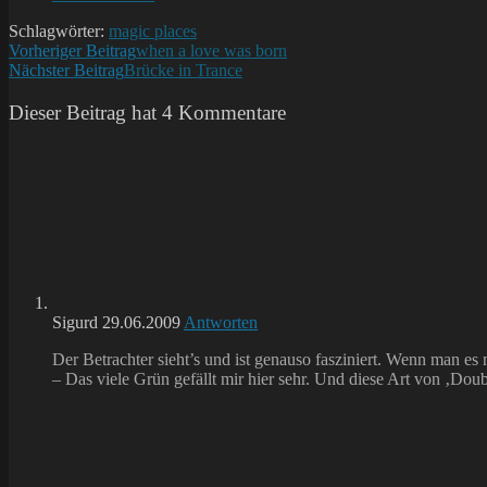
Kommentare:
Schlagwörter:
magic places
Weitere
Vorheriger Beitrag
when a love was born
Nächster Beitrag
Brücke in Trance
Artikel
ansehen
Dieser Beitrag hat 4 Kommentare
Sigurd
29.06.2009
Antworten
Der Betrachter sieht’s und ist genauso fasziniert. Wenn man es 
– Das viele Grün gefällt mir hier sehr. Und diese Art von ‚Doub