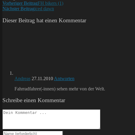
Weitere
Vorheriger Beitrag
FH bikers (1)
Nächster Beitrag
iced dawn
Artikel
ansehen
Dieser Beitrag hat einen Kommentar
Andreas
27.11.2010
Antworten
Fahrradfahrer(-innen) sehen mehr von der Welt.
Schreibe einen Kommentar
Kommentieren
Gib