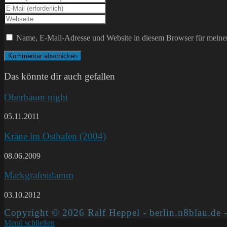
deinen
Gib
Namen
deine
Gib
oder
E-
deine
Benutzernamen
Mail-
Website-
Name, E-Mail-Adresse und Website in diesem Browser für meine
zum
Adresse
URL
Kommentieren
zum
ein
ein
Kommentieren
(optional)
ein
Das könnte dir auch gefallen
Oberbaum night
05.11.2011
Kräne im Osthafen (2004)
08.06.2009
Markgrafendamm
03.10.2012
Copyright © 2026 Ralf Heppel - berlin.n8blau.de -
Menü schließen