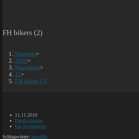
FH bikers (2)
Startseite
>
2010
>
November
>
11
>
FH bikers (2)
Beitrag
11.11.2010
veröffentlicht:
Beitrags-
Friedrichshain
Kategorie:
Beitrags-
Ein Kommentar
Kommentare:
Schlagwörter:
streetlife