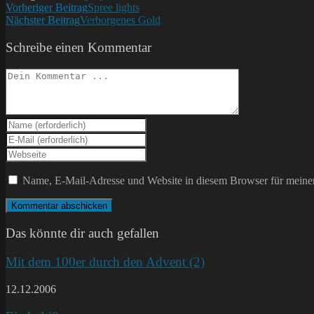
Weitere
Vorheriger Beitrag
Spree lights
Nächster Beitrag
Verborgenes Gold
Artikel
ansehen
Schreibe einen Kommentar
Kommentieren
Gib
deinen
Gib
Namen
deine
Gib
oder
E-
deine
Benutzernamen
Mail-
Website-
Name, E-Mail-Adresse und Website in diesem Browser für meine
zum
Adresse
URL
Kommentieren
zum
ein
ein
Kommentieren
(optional)
ein
Das könnte dir auch gefallen
Mit dem 100er durch den Advent (2)
12.12.2006