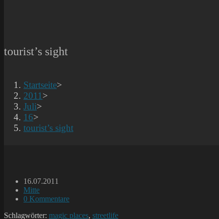
tourist’s sight
Startseite
>
2011
>
Juli
>
16
>
tourist’s sight
Beitrag
16.07.2011
veröffentlicht:
Beitrags-
Mitte
Kategorie:
Beitrags-
0 Kommentare
Kommentare:
Schlagwörter:
magic places
,
streetlife