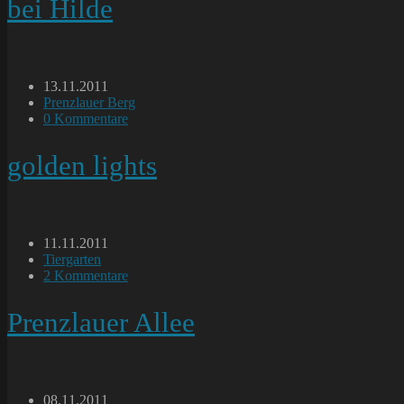
bei Hilde
Beitrag
13.11.2011
veröffentlicht:
Beitrags-
Prenzlauer Berg
Kategorie:
Beitrags-
0 Kommentare
Kommentare:
golden lights
Beitrag
11.11.2011
veröffentlicht:
Beitrags-
Tiergarten
Kategorie:
Beitrags-
2 Kommentare
Kommentare:
Prenzlauer Allee
Beitrag
08.11.2011