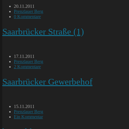
Beitrag
20.11.2011
veröffentlicht:
Beitrags-
Prenzlauer Berg
Kategorie:
Beitrags-
0 Kommentare
Kommentare:
Saarbrücker Straße (1)
Beitrag
17.11.2011
veröffentlicht:
Beitrags-
Prenzlauer Berg
Kategorie:
Beitrags-
2 Kommentare
Kommentare:
Saarbrücker Gewerbehof
Beitrag
15.11.2011
veröffentlicht:
Beitrags-
Prenzlauer Berg
Kategorie:
Beitrags-
Ein Kommentar
Kommentare: