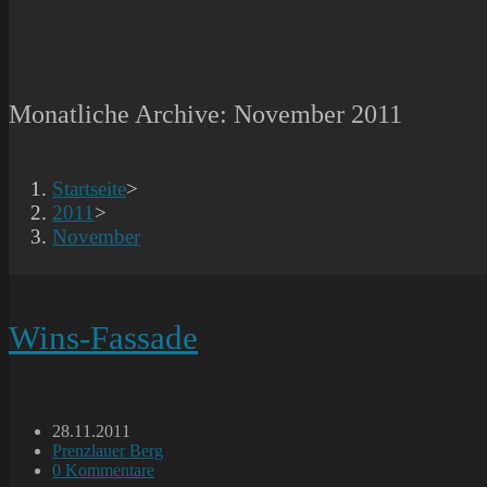
Monatliche Archive: November 2011
Startseite
>
2011
>
November
Wins-Fassade
Beitrag
28.11.2011
veröffentlicht:
Beitrags-
Prenzlauer Berg
Kategorie:
Beitrags-
0 Kommentare