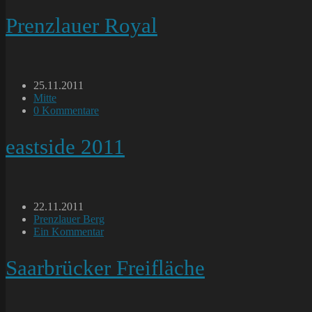
Kommentare:
Prenzlauer Royal
Beitrag
25.11.2011
veröffentlicht:
Beitrags-
Mitte
Kategorie:
Beitrags-
0 Kommentare
Kommentare:
eastside 2011
Beitrag
22.11.2011
veröffentlicht:
Beitrags-
Prenzlauer Berg
Kategorie:
Beitrags-
Ein Kommentar
Kommentare:
Saarbrücker Freifläche