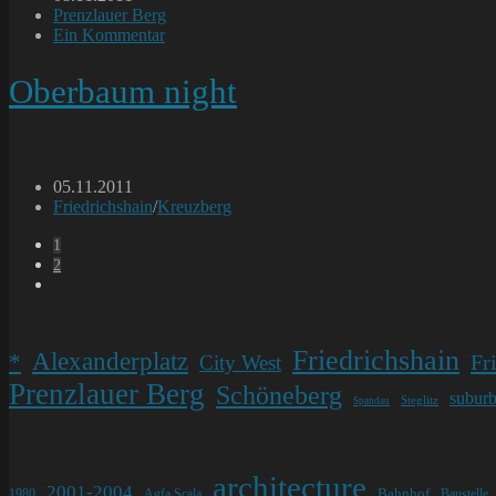
veröffentlicht:
Beitrags-
Prenzlauer Berg
Kategorie:
Beitrags-
Ein Kommentar
Kommentare:
Oberbaum night
Beitrag
05.11.2011
veröffentlicht:
Beitrags-
Friedrichshain
/
Kreuzberg
Kategorie:
1
2
Gehe
zur
nächsten
Seite
Friedrichshain
Alexanderplatz
*
Fr
City West
Prenzlauer Berg
Schöneberg
subur
Steglitz
Spandau
architecture
2001-2004
Bahnhof
1980
Agfa Scala
Baustelle