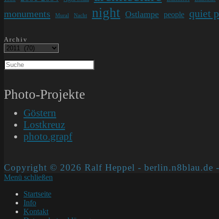
night
quiet 
monuments
Ostlampe
people
Mural
Nacht
Archiv
Photo-Projekte
Göstern
Lostkreuz
photo.grapf
Copyright © 2026 Ralf Heppel - berlin.n8blau.de -
Menü schließen
Startseite
Info
Kontakt