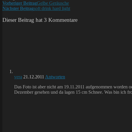
Weitere
Vorheriger Beitrag
Gelbe Geräusche
Nächster Beitrag
soft drink hard light
Artikel
ansehen
Dieser Beitrag hat 3 Kommentare
vera
21.12.2011
Antworten
Das Foto ist aber nicht am 19.11.2011 aufgenommen worden od
Dezember gesehen und da lagen 15 cm Schnee. Was bin ich froh, 