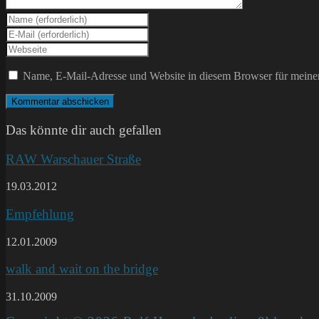
Gib
deinen
Gib
Namen
deine
Gib
oder
E-
deine
Benutzernamen
Mail-
Website-
Name, E-Mail-Adresse und Website in diesem Browser für meine
zum
Adresse
URL
Kommentieren
zum
ein
ein
Kommentieren
(optional)
ein
Das könnte dir auch gefallen
RAW Warschauer Straße
19.03.2012
Empfehlung
12.01.2009
walk and wait on the bridge
31.10.2009