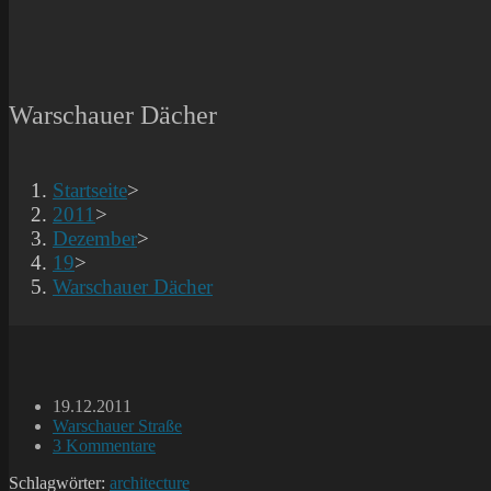
Warschauer Dächer
Startseite
>
2011
>
Dezember
>
19
>
Warschauer Dächer
Beitrag
19.12.2011
veröffentlicht:
Beitrags-
Warschauer Straße
Kategorie:
Beitrags-
3 Kommentare
Kommentare:
Schlagwörter:
architecture