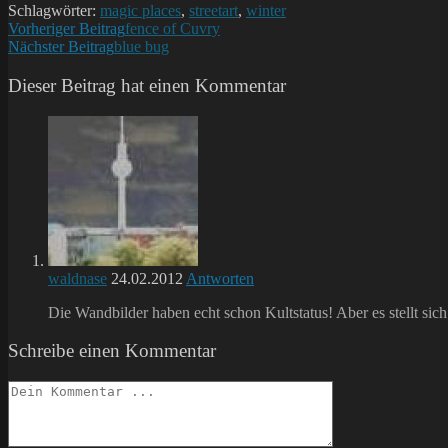
Schlagwörter:
magic places
,
streetart
,
winter
Weitere
Vorheriger Beitrag
fence of Cuvry
Nächster Beitrag
blue bug
Artikel
ansehen
Dieser Beitrag hat einen Kommentar
waldnase
24.02.2012
Antworten
Die Wandbilder haben echt schon Kultstatus! Aber es stellt sich
Schreibe einen Kommentar
Kommentieren