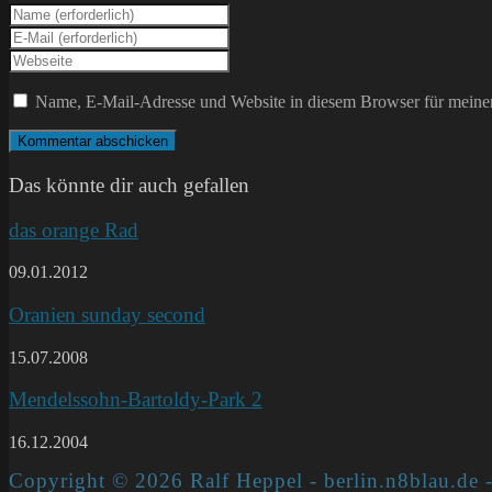
Gib
deinen
Gib
Namen
deine
Gib
oder
E-
deine
Benutzernamen
Mail-
Website-
Name, E-Mail-Adresse und Website in diesem Browser für meine
zum
Adresse
URL
Kommentieren
zum
ein
ein
Kommentieren
(optional)
ein
Das könnte dir auch gefallen
das orange Rad
09.01.2012
Oranien sunday second
15.07.2008
Mendelssohn-Bartoldy-Park 2
16.12.2004
Copyright © 2026 Ralf Heppel - berlin.n8blau.de -