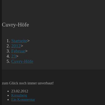
Cuvry-Höfe
Startseite
>
2012
>
Februar
>
23
>
Cuvry-Höfe
zum Glück noch immer unverbaut!
Beitrag
23.02.2012
veröffentlicht:
Beitrags-
Kreuzberg
Kategorie:
Beitrags-
Ein Kommentar
Kommentare: