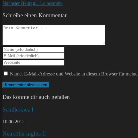
Nächster Beitrag
U Leinestraße
Artikel
ansehen
Schreibe einen Kommentar
Kommentieren
Gib
deinen
Gib
Namen
deine
Gib
oder
E-
deine
Benutzernamen
Mail-
Website-
Name, E-Mail-Adresse und Website in diesem Browser für meine
zum
Adresse
URL
Kommentieren
zum
ein
ein
Kommentieren
(optional)
ein
Das könnte dir auch gefallen
Schillerkiez I
10.06.2012
Neukölln nights II