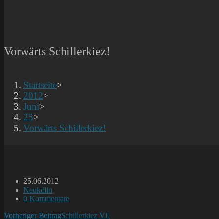
Vorwärts Schillerkiez!
Startseite
>
2012
>
Juni
>
25
>
Vorwärts Schillerkiez!
Beitrag
25.06.2012
veröffentlicht:
Beitrags-
Neukölln
Kategorie:
Beitrags-
0 Kommentare
Kommentare:
Weitere
Vorheriger Beitrag
Schillerkiez VII