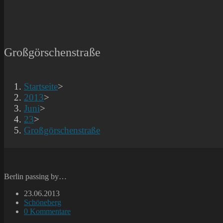
Großgörschenstraße
Startseite
>
2013
>
Juni
>
23
>
Großgörschenstraße
Berlin passing by…
Beitrag
23.06.2013
veröffentlicht:
Beitrags-
Schöneberg
Kategorie:
Beitrags-
0 Kommentare
Kommentare: