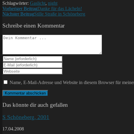
Schlagwörter:
Gaslicht
,
night
Weitere
Vorheriger Beitrag
Danke für das Lächeln!
Nächster Beitrag
Stille Straße in Schöneberg
Artikel
ansehen
Schreibe einen Kommentar
Kommentieren
Gib
deinen
Gib
Namen
deine
Gib
oder
E-
deine
Benutzernamen
Mail-
Website-
Name, E-Mail-Adresse und Website in diesem Browser für meine
zum
Adresse
URL
Kommentieren
zum
ein
ein
Kommentieren
(optional)
ein
Das könnte dir auch gefallen
S Schöneberg, 2001
17.04.2008