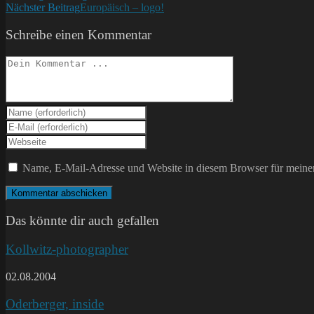
Nächster Beitrag
Europäisch – logo!
Artikel
ansehen
Schreibe einen Kommentar
Kommentieren
Gib
deinen
Gib
Namen
deine
Gib
oder
E-
deine
Benutzernamen
Mail-
Website-
Name, E-Mail-Adresse und Website in diesem Browser für meine
zum
Adresse
URL
Kommentieren
zum
ein
ein
Kommentieren
(optional)
ein
Das könnte dir auch gefallen
Kollwitz-photographer
02.08.2004
Oderberger, inside