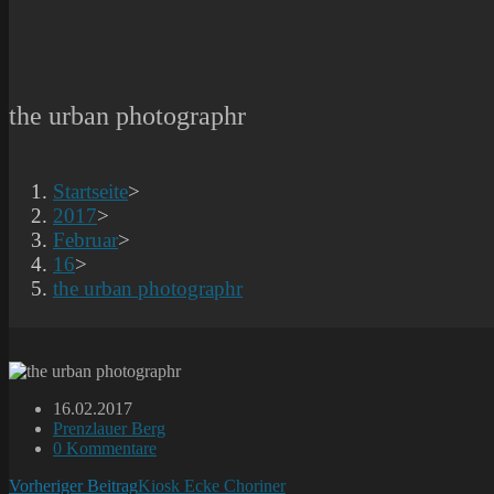
the urban photographr
Startseite
>
2017
>
Februar
>
16
>
the urban photographr
Beitrag
16.02.2017
veröffentlicht:
Beitrags-
Prenzlauer Berg
Kategorie:
Beitrags-
0 Kommentare
Kommentare:
Weitere
Vorheriger Beitrag
Kiosk Ecke Choriner