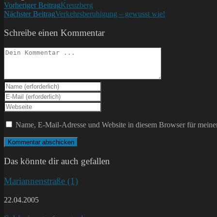
Weitere
Vorheriger Beitrag
Kreuzberg
Nächster Beitrag
Verkehrsberuhigung – gewusst wie!
Artikel
ansehen
Schreibe einen Kommentar
Kommentieren
Gib
deinen
Gib
Namen
deine
Gib
oder
E-
deine
Benutzernamen
Mail-
Website-
Name, E-Mail-Adresse und Website in diesem Browser für meine
zum
Adresse
URL
Kommentieren
zum
ein
ein
Kommentieren
(optional)
ein
Das könnte dir auch gefallen
Mariannenstraße (1)
22.04.2005