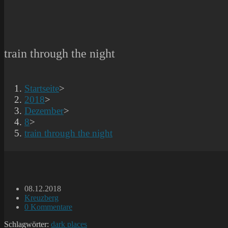
train through the night
Startseite
>
2018
>
Dezember
>
8
>
train through the night
Beitrag
08.12.2018
veröffentlicht:
Beitrags-
Kreuzberg
Kategorie:
Beitrags-
0 Kommentare
Kommentare:
Schlagwörter:
dark places