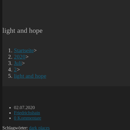
light and hope
Startseite
>
2020
>
Juli
>
2
>
light and hope
Beitrag
02.07.2020
veröffentlicht:
Beitrags-
Friedrichshain
Kategorie:
Beitrags-
0 Kommentare
Kommentare:
Schlagwörter:
dark places