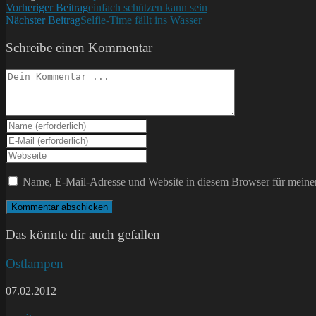
Weitere
Vorheriger Beitrag
einfach schützen kann sein
Nächster Beitrag
Selfie-Time fällt ins Wasser
Artikel
ansehen
Schreibe einen Kommentar
Kommentieren
Gib
deinen
Gib
Namen
deine
Gib
oder
E-
deine
Benutzernamen
Mail-
Website-
Name, E-Mail-Adresse und Website in diesem Browser für meine
zum
Adresse
URL
Kommentieren
zum
ein
ein
Kommentieren
(optional)
ein
Das könnte dir auch gefallen
Ostlampen
07.02.2012